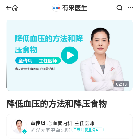
有来医生
02:19
降低血压的方法和降压食物
童传凤
心血管内科
主任医师
武汉大学中南医院
三甲
复旦榜
A++