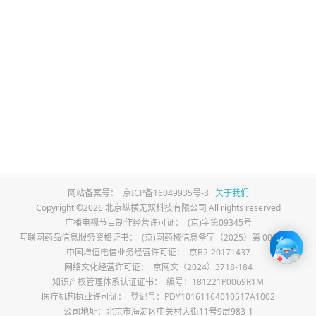
用高脂肪、高糖、高盐的食物，以及过多摄
入辛辣、刺激性食物和饮料。
2、加强锻炼
适量的运动可以改善血液循环，增强生殖器
官的勃起功能，可以选择有氧运动如跑步、
游泳、健身等，以及针对性的锻炼如深蹲、
提肛运动等，运动还可以促进睾酮分泌，对
网站备案号：
京ICP备16049935号-8
关于我们
改善勃起功能有利。但需注意避免过度运动
Copyright ©2026 北京纵横无双科技有限公司 All rights reserved
广播电视节目制作经营许可证：
(京)字第09345号
导致的身体疲劳，运动时要注意强度适中。
互联网药品信息服务资格证书：
(京)网药械信息备字（2025）第 00017 号
中国增值电信业务经营许可证：
京B2-20171437
3、保持良好心态
网络文化经营许可证：
京网文（2024）3718-184
知识产权管理体系认证证书：
编号：181221P0069R1M
心理因素对硬度有很大影响。要学会调整心
医疗机构执业许可证：
登记号：PDY10161164010517A1002
公司地址：北京市海淀区中关村大街11号9层983-1