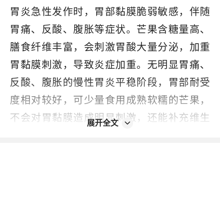
胃炎急性发作时，胃部黏膜脆弱敏感，伴随
胃痛、反酸、腹胀等症状。芒果含糖量高、
膳食纤维丰富，会刺激胃酸大量分泌，加重
胃黏膜刺激，导致炎症加重。无明显胃痛、
反酸、腹胀的慢性胃炎平稳阶段，胃部耐受
度相对较好，可少量食用成熟软糯的芒果，
不会对胃黏膜造成明显刺激，还能补充维生
展开全文
素。
本身经常反酸、烧心、胃酸分泌旺盛的胃炎
患者，芒果中的果糖和有机酸会进一步刺激
胃酸分泌，持续加重反酸烧心症状，不利于
炎症恢复。芒果属于偏凉性水果，脾胃虚