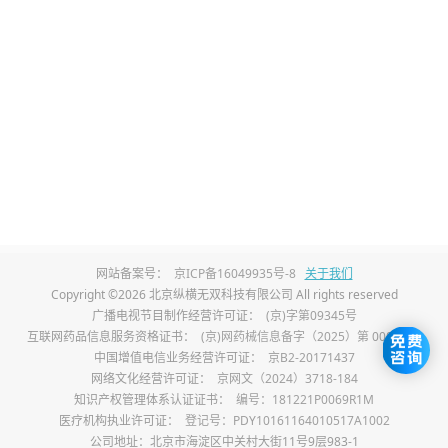
寒、经常腹泻、胃部怕冷的胃炎人群，食用
后容易加重胃部寒气，诱发腹痛、腹胀、大
便稀溏，加重脾胃虚弱问题。
芒果含有致敏蛋白，本身存在水果过敏体质
的人群，食用后可能出现肠胃过敏反应，引
发腹痛呕吐，叠加胃炎症状，加重身体不
适。生硬未成熟的芒果鞣酸含量高，刺激性
网站备案号：
京ICP备16049935号-8
关于我们
强，会直接损伤胃黏膜，加重胃部炎症，胃
Copyright ©2026 北京纵横无双科技有限公司 All rights reserved
炎患者即使在稳定期，也不可食用生芒果。
广播电视节目制作经营许可证：
(京)字第09345号
互联网药品信息服务资格证书：
(京)网药械信息备字（2025）第 00017 号
中国增值电信业务经营许可证：
京B2-20171437
胃炎患者吃水果需要遵循温和适量、对症选
网络文化经营许可证：
京网文（2024）3718-184
择的原则，优先选择苹果、蒸梨、木瓜等性
知识产权管理体系认证证书：
编号：181221P0069R1M
医疗机构执业许可证：
登记号：PDY10161164010517A1002
质温和、易消化的水果。食用水果尽量选择
公司地址：北京市海淀区中关村大街11号9层983-1