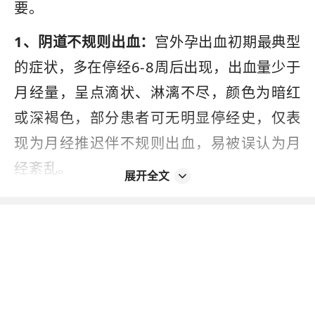
要。
1、阴道不规则出血：
宫外孕出血初期最典型
的症状，多在停经6-8周后出现，出血量少于
月经量，呈点滴状、淋漓不尽，颜色为暗红
或深褐色，部分患者可无明显停经史，仅表
现为月经推迟伴不规则出血，易被误认为月
经紊乱。
展开全文
2、伴随下腹部隐痛：
初期出血较少时，多伴
随一侧下腹部隐痛、酸胀感，疼痛位置与异
位着床部位一致，多为持续性，劳累或活动
后可轻微加重。这是因出血刺激盆腔腹膜，
或胚胎发育牵拉输卵管所致，程度较轻，易