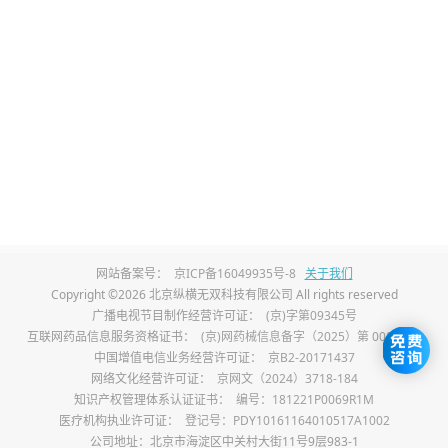
被忽视。
3、伴随少量蜕膜组织排出：
部分患者在阴道
出血时，会伴随少量灰白色蜕膜组织排出，
呈碎片状或膜状，这是因异位妊娠终止后，
子宫蜕膜组织脱落所致，通常量少，与出血
混合排出，易被误认为血块。
4、伴随轻度全身不适：
初期出血量较少时，
网站备案号：
京ICP备16049935号-8
关于我们
全身症状不明显，部分患者可出现轻度头
Copyright ©2026 北京纵横无双科技有限公司 All rights reserved
广播电视节目制作经营许可证：
(京)字第09345号
晕、乏力、面色苍白等表现，多因少量失血
互联网药品信息服务资格证书：
(京)网药械信息备字（2025）第 00017 号
中国增值电信业务经营许可证：
京B2-20171437
导致，程度较轻，休息后可暂时缓解，若出
网络文化经营许可证：
京网文（2024）3718-184
血量持续增多，全身不适会逐渐加重。
知识产权管理体系认证证书：
编号：181221P0069R1M
医疗机构执业许可证：
登记号：PDY10161164010517A1002
公司地址：北京市海淀区中关村大街11号9层983-1
宫外孕出血初期以阴道不规则出血为核心症