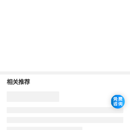
2、地区差异：
不同地区经济发展水平、物价
情况不同，手术价格也不同。大城市物价
高，医疗成本高，手术价格相对高，全飞秒
手术价格可能达20000元以上。中小城市物
价低，手术价格会低些，部分地区全飞秒手
术15000元左右。
3、医院等级：
等级高、规模大的医院，医疗
资源丰富，专家团队专业，手术价格相对
相关推荐
高。三甲医院全飞秒手术价格可能处于价格
区间较高位置，民营专科医院可能因运营成
本、市场策略等，价格有高有低，有的推出
优惠活动，价格较亲民。