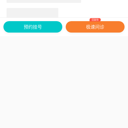
4、设备类型：
飞秒手术设备有多种品牌和型
号，先进设备能提供更精准、安全的手术效
回复快
果，使用先进设备的医院，手术价格会高
预约挂号
极速问诊
些。如配备最新一代蔡司全飞秒设备的医
院，手术价格可能高于使用普通设备的医
院。
5、患者个体情况：
患者近视度数、散光度
数、角膜厚度等眼部情况不同，手术方案有
差异，价格也受影响。近视度数高、散光严
重或角膜条件复杂的患者，手术难度大，可
网站备案号：
京ICP备16049935号-8
关于我们
能需更复杂手术方案，价格会相应增加。
Copyright ©2026 北京纵横无双科技有限公司 All rights reserved
广播电视节目制作经营许可证：
(京)字第09345号
互联网药品信息服务资格证书：
(京)网药械信息备字（2025）第 00017 号
激光飞秒近视手术价格受多种因素左右，建