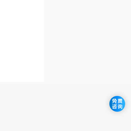
感受，初步判
强烈反应，导
有感觉，则可
知和心理因素
敏感度相关信
头表面黏膜较
敏感度异常。
更易受刺激，