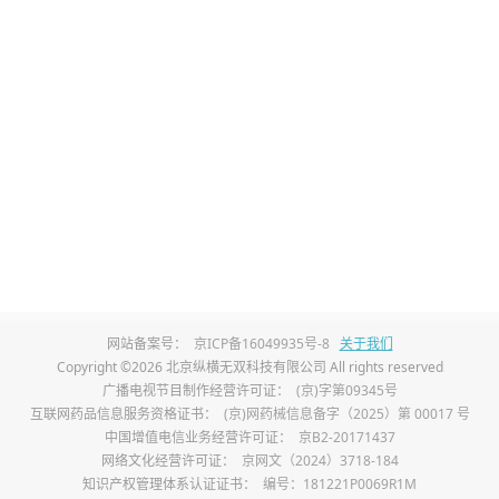
受评估：
患者可通过日常性生活或自慰时的
度。若在性接触时，龟头稍有刺激就出现
，可能提示敏感度较高；若需较强刺激才
低。这种方法简单直观，但受个体主观认
仅能作为初步参考。
察：
医生通过直接观察龟头外观，可获取
况下，龟头黏膜光滑，颜色均匀。若龟
网站备案号：
京ICP备16049935号-8
关于我们
富，或存在炎症、破损等病变，可能导致
Copyright ©2026 北京纵横无双科技有限公司 All rights reserved
广播电视节目制作经营许可证：
(京)字第09345号
炎引起的局部红肿、瘙痒，会使神经末梢
互联网药品信息服务资格证书：
(京)网药械信息备字（2025）第 00017 号
中国增值电信业务经营许可证：
京B2-20171437
感度，影响性生活体验。
网络文化经营许可证：
京网文（2024）3718-184
知识产权管理体系认证证书：
编号：181221P0069R1M