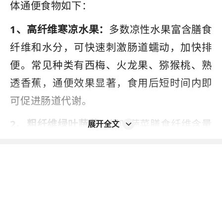
体通便食物如下：
1、高纤维寒凉水果：
多数凉性水果富含膳食
纤维和水分，可快速刺激肠道蠕动，加快排
便。常见种类有西梅、火龙果、猕猴桃、熟
透香蕉，通便效果显著，食用后短时间内即
可促进肠道代谢。
2、粗纤维绿叶蔬菜：
绿叶蔬菜膳食纤维含量
展开全文
极高，无法被人体消化吸收，可增加粪便体
积、刺激肠壁蠕动，快速通便。常见种类有
芹菜、菠菜、油麦菜、韭菜、生菜。
3、润肠油脂类食物：
适量油脂能够润滑肠
道、软化干硬粪便，减少肠道摩擦阻力，加