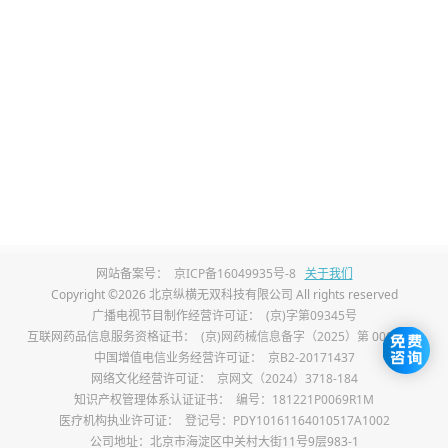
速粪便排出，常见种类有蜂蜜、黑芝麻、亚
麻籽油、橄榄油。
4、粗粮杂粮类食物：
粗粮富含粗纤维和B族
维生素，可加快肠道代谢速度，改善肠道蠕
动缓慢问题，快速缓解便秘，常见种类有玉
米、红薯、燕麦、糙米、紫薯。
5、寒凉泡水饮品：
部分茶饮和食材泡水可清
网站备案号：
京ICP备16049935号-8
关于我们
Copyright ©2026 北京纵横无双科技有限公司 All rights reserved
肠通便、加快肠道代谢，适合热性便秘人
广播电视节目制作经营许可证：
(京)字第09345号
群，常见种类有决明子茶、荷叶茶、菊花
互联网药品信息服务资格证书：
(京)网药械信息备字（2025）第 00017 号
中国增值电信业务经营许可证：
京B2-20171437
茶、冬瓜茶。
网络文化经营许可证：
京网文（2024）3718-184
知识产权管理体系认证证书：
编号：181221P0069R1M
6、发酵类通便食物：
发酵食物能够调节肠道
医疗机构执业许可证：
登记号：PDY10161164010517A1002
公司地址：北京市海淀区中关村大街11号9层983-1