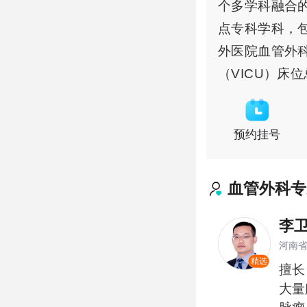
个多学科融合
点专科学科，
外医院血管外
（VICU）床
预约挂号
血管外科
专
李
河南
精选
擅长
大量