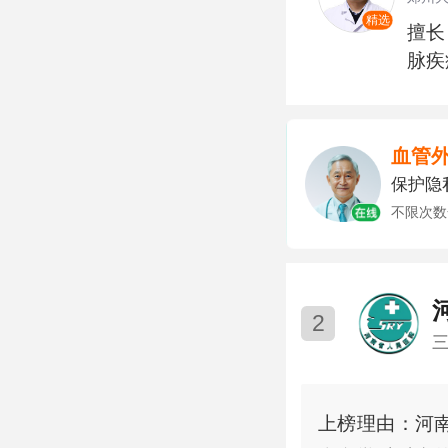
精选
擅长
脉疾
血管
保护隐私
不限次数
2
上榜理由：河