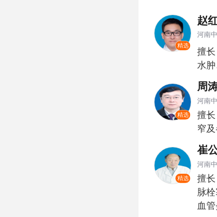
赵
河南
精选
擅长
水肿
周
河南
擅长
精选
窄及
崔
河南
擅长
精选
脉栓
血管