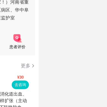
家！）河南省重
区病区、华中阜
症监护室
患者评价
更多
¥30
去咨询
的消化道出血、
瘤样扩张（主动