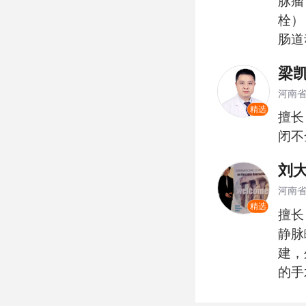
脉瘤
栓）
肠道
梁
河南
精选
擅长
闭不
刘
河南
精选
擅长
静脉
建，
的手