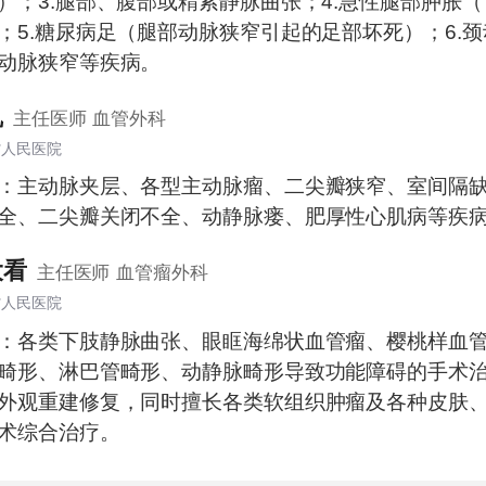
）；3.腿部、腹部或精索静脉曲张；4.急性腿部肿胀
；5.糖尿病足（腿部动脉狭窄引起的足部坏死）；6.
动脉狭窄等疾病。
凯
主任医师
血管外科
省人民医院
：主动脉夹层、各型主动脉瘤、二尖瓣狭窄、室间隔
全、二尖瓣关闭不全、动静脉瘘、肥厚性心肌病等疾
大看
主任医师
血管瘤外科
省人民医院
：各类下肢静脉曲张、眼眶海绵状血管瘤、樱桃样血
畸形、淋巴管畸形、动静脉畸形导致功能障碍的手术
外观重建修复，同时擅长各类软组织肿瘤及各种皮肤
术综合治疗。