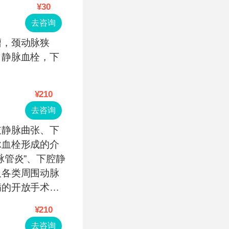
¥30
去咨询
瘤，颈动脉狭
，静脉血栓，下
。
¥210
去咨询
肢静脉曲张、下
脉血栓形成的介
脉管炎”、下腔静
及各类周围动脉
病的开放手术和
¥210
去咨询