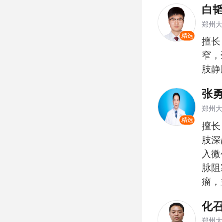
白
郑州
精选
擅长
窄，
肢静
张
郑州
精选
擅长
肢深
入微
脉阻
瘤，
微创
化
郑州