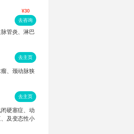
¥30
去咨询
性脉管炎、淋巴
去主页
脉瘤、颈动脉狭
去主页
化闭硬塞症、动
疽、及变态性小