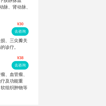
（下肢静脉血
颈动脉、肾动脉、
¥30
去咨询
缺损、三尖瓣关
病的诊疗。
¥38
去咨询
管瘤、血管瘤、
治疗及功能重
、软组织肿物等