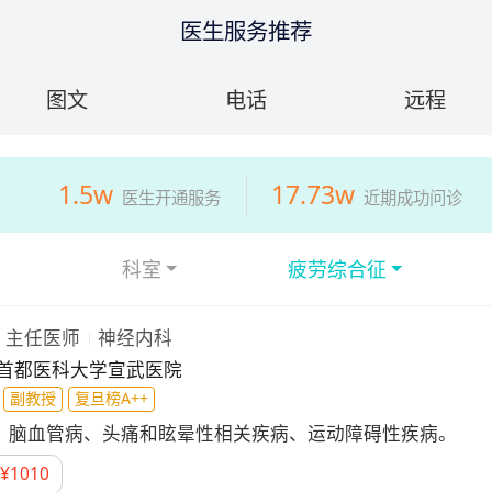
医生服务推荐
图文
电话
远程
1.5w
17.73w
医生开通服务
近期成功问诊
科室
疲劳综合征
主任医师
神经内科
首都医科大学宣武医院
副教授
复旦榜A++
：
脑血管病、头痛和眩晕性相关疾病、运动障碍性疾病。
¥
1010