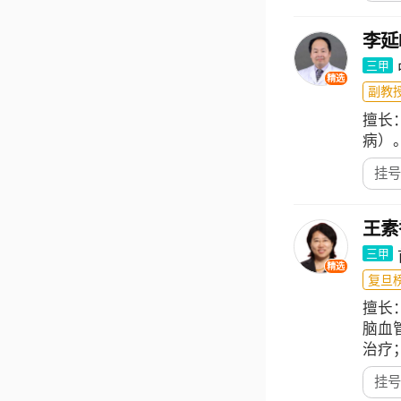
李延
三甲
精选
副教
擅长
病）
挂号
王素
三甲
精选
复旦榜
擅长
脑血
治疗
挂号