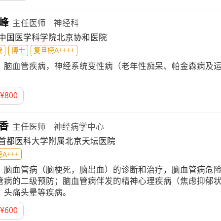
峰
主任医师
神经科
中国医学科学院北京协和医院
授
博士
复旦榜A++++
：
脑血管疾病，神经系统变性病（老年性痴呆、帕金森病及
。
¥
800
香
主任医师
神经病学中心
首都医科大学附属北京天坛医院
A+++
：
脑血管病（脑梗死，脑出血）的诊断和治疗，脑血管病危
管病的二级预防；脑血管病伴发的精神心理疾病（焦虑抑郁
；头痛头晕等疾病。
¥
600