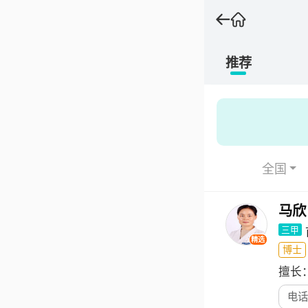
推荐
全国
马欣
三甲
精选
博士
擅长
电话