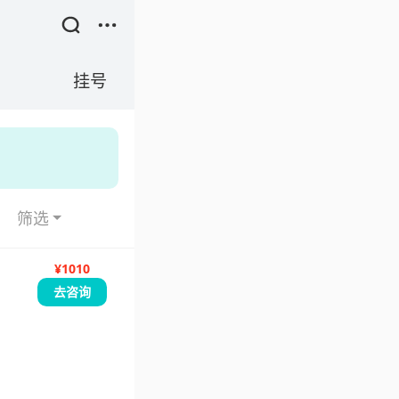
挂号
筛选
¥1010
去咨询