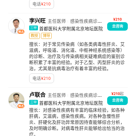
电话
¥
210
¥210
李兴旺
主任医师
感染性疾病诊疗
去咨询
中心
首都医科大学附属北京地坛医院
三甲
精选
教授
博导
擅长：
对于常见传染病（如各类病毒性肝炎、艾
滋病，呼吸道、消化道、中枢神经系统感染等）
的诊断、治疗及与传染病相关疑难病症的鉴别诊
断积累了丰富的经验。对于乙型、丙型肝炎的诊
治，尤其是抗病毒治疗有着丰富的经验。
电话
¥
210
¥
210
起
卢联合
主任医师
感染性疾病诊疗
去咨询
中心
首都医科大学附属北京地坛医院
三甲
精选
擅长：
对感染性疾病有丰富的临床经验，如各种
肝病，艾滋病，感染性疾病。对各种急慢性肝
炎、肝硬化及肝功异常原因待查能够综合分析，
及时明确诊断。对病毒性肝炎能够给出恰当的治
疗。