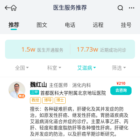
医生服务推荐
推荐
图文
电话
远程
挂号
1.5w
17.73w
医生开通服务
近期成功问诊
全国
科室
艾滋病
筛选
¥210
魏红山
主任医师
消化内科
去咨询
首都医科大学附属北京地坛医院
三甲
精选
教授
博导
博士
擅长：
各种疑难肝病，肝硬化及其并发症的防
治，如原发性肝癌、继发性肝癌。胃肠道疾病及
艾滋病消化道合并症的诊疗。主要从事乙肝、丙
肝、轻度和重度脂肪肝等各种慢性肝病，肝硬化
及并发症的防治，以及肝癌早期诊断研究。