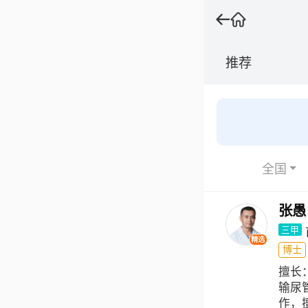
推荐
全国
张愚
三甲
精选
博士
擅长
输尿
作，