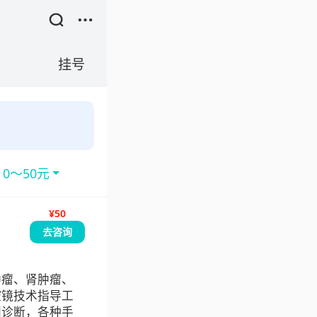
挂号
0～50元
¥50
去咨询
肿瘤、肾肿瘤、
腔镜技术指导工
别诊断，各种手