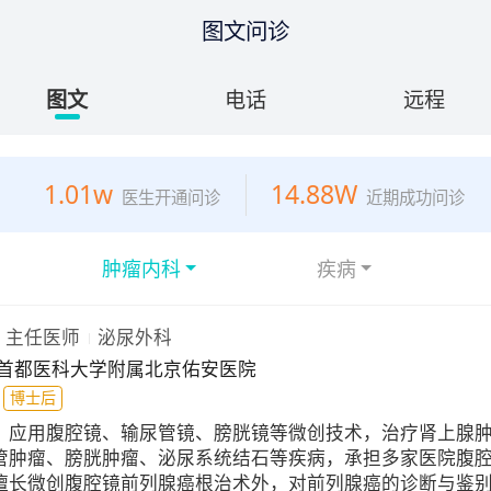
图文问诊
图文
电话
远程
1.01w
14.88W
医生开通问诊
近期成功问诊
肿瘤内科
疾病
主任医师
泌尿外科
首都医科大学附属北京佑安医院
博士后
：
应用腹腔镜、输尿管镜、膀胱镜等微创技术，治疗肾上腺
管肿瘤、膀胱肿瘤、泌尿系统结石等疾病，承担多家医院腹
擅长微创腹腔镜前列腺癌根治术外，对前列腺癌的诊断与鉴