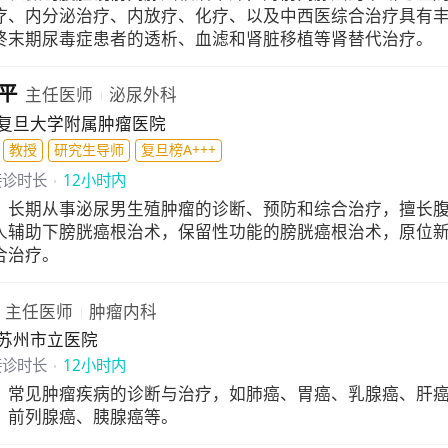
疗、内分泌治疗、内放疗、化疗、以及中西医综合治疗具有
终末期尿毒症患者的透析、血滤和肾脏移植等肾替代治疗。
平
主任医师
泌尿外科
复旦大学附属肿瘤医院
教授
研究生导师
复旦榜A+++
接诊时长
12小时内
：
长期从事泌尿男生殖肿瘤的诊断、预防和综合治疗，擅长
人辅助下膀胱癌根治术，保留性功能的膀胱癌根治术，原位
合治疗。
主任医师
肿瘤内科
苏州市立医院
接诊时长
12小时内
：
常见肿瘤疾病的诊断与治疗，如肺癌、胃癌、乳腺癌、肝
、前列腺癌、胰腺癌等。