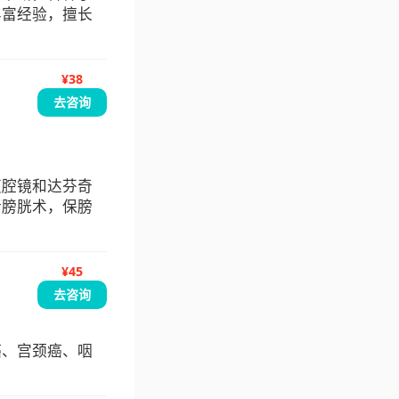
丰富经验，擅长
¥38
去咨询
腹腔镜和达芬奇
新膀胱术，保膀
¥45
去咨询
癌、宫颈癌、咽