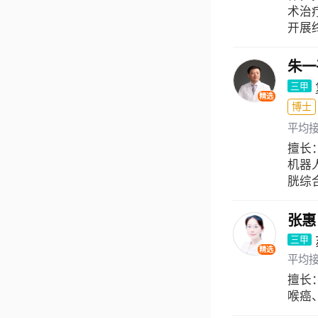
术治
开展
朱一
三甲
精选
博士
平均
擅长
机器
胱综
张惠
三甲
精选
平均
擅长
喉癌