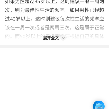
如果男性超过35岁以上，这时建议一般一周两
次，则为最佳性生活的频率。如果男性已经超
过40岁以上，这时则建议每次性生活的频率应
该在一周一次或者是两周三次，这是属于正常
的。而50岁以上的男性则需要根据自己的具体
展开全文
情况来分析多久一次性生活，建议男性一定要
适当的克制自己的性生活频率，避免过于频
繁。因为过于频繁的性生活可能会损伤男性的
阴茎海绵体细胞，这样就可以导致患者出现阳
痿和早泄的症状。
2023-12-29
本内容不能代替面诊，如有不适请尽快就医
如您发现信息有误或更新不及时，
请反馈 >