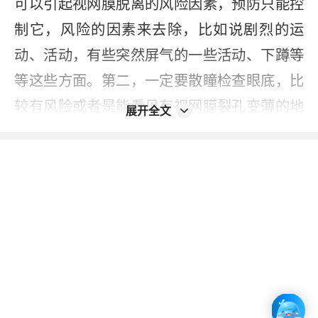
可以引起视网膜脱离的风险因素，预防只能控
制它，风险的因素来去除，比如说剧烈的运
动、活动，有些突然屏气的一些活动、下蹲等
等这些方面。第二，一定要散瞳检查眼底，比
较有风险或者是能看见有视网膜裂孔变薄的地
展开全文
方，可以进行预防性的激光防止它脱离。第
三、定期的检查的是非常重要的，如果发现了
视网膜有裂孔，或者有病变，由裂孔到脱离是
要有个过程的，在这个时段当中，如果发现了
裂孔，尽快的用激光把裂孔封住，就不会发展
成脱离，所以视网膜脱离有一部分是可以预防
的，是可以缓解的。
2023-11-13