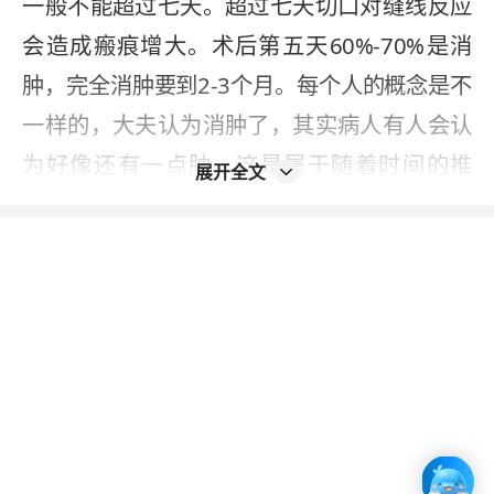
一般不能超过七天。超过七天切口对缝线反应
会造成瘢痕增大。术后第五天60%-70%是消
肿，完全消肿要到2-3个月。每个人的概念是不
一样的，大夫认为消肿了，其实病人有人会认
为好像还有一点肿，这是属于随着时间的推
展开全文
移，它慢慢会变成正常的一个漂亮的双眼皮。
重睑术后有些患者会流眼泪，这是正常情况，
可以买点氯霉素眼药水，滴点眼药水，过几天
它就恢复了。术后24小时可以采用冰敷，减轻
水肿和疼痛。还有些患者担心，这个眼睛闭不
上，在术后前1-3周都是属于正常现象，1个月
以后慢慢都能闭上。
2023-07-29