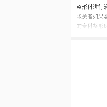
整形科进行
求美者如果
的专科整形
附属第一医
自身情况选
2023-12-30
本内容不能代替面
如您发现信息有误