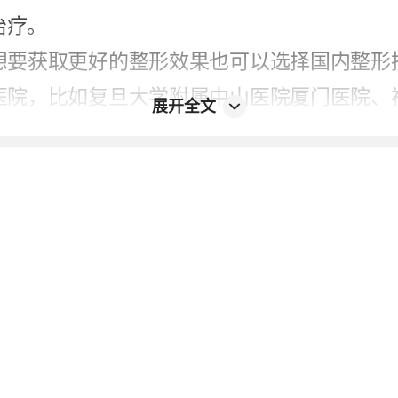
治疗。
想要获取更好的整形效果也可以选择国内整形
医院，比如复旦大学附属中山医院厦门医院、
展开全文
院、福建医科大学附属协和医院等都具有一定
择。
诊，如有不适请尽快就医
或更新不及时，
请反馈 >