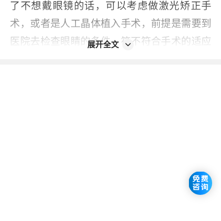
了不想戴眼镜的话，可以考虑做激光矫正手
术，或者是人工晶体植入手术，前提是需要到
医院去检查眼睛的条件，符不符合手术的适应
展开全文
症。
2023-12-29
本内容不能代替面诊，如有不适请尽快就医
如您发现信息有误或更新不及时，
请反馈 >